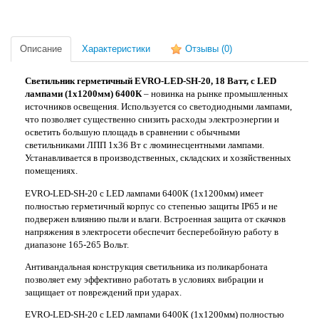
Описание
Характеристики
Отзывы
(0)
Светильник
герметичный
EVRO-LED-SH-20, 18 Ватт, с LED
лампами (1х1200мм) 6400К
–
новинка на рынке
промышленных
источников освещения
. Используется со светодиодными лампами,
что позволяет существенно снизить расходы электроэнергии и
осветить большую площадь в сравнении с обычными
светильниками ЛПП 1х36 Вт с люминесцентными лампами.
Устанавливается в производственных, складских и хозяйственных
помещениях.
EVRO-LED-SH-20 с LED лампами 6400К (1х1200мм)
имеет
полностью герметичный корпус со степенью защиты
IP
65 и не
подвержен влиянию пыли и влаги. Встроенная защита от скачков
напряжения в электросети обеспечит бесперебойную работу в
диапазоне 165-265 Вольт.
Антивандальная конструкция светильника из поликарбоната
позволяет ему эффективно работать в условиях вибрации и
защищает от повреждений при ударах.
EVRO-LED-SH-20 с LED лампами 6400К (1х1200мм) полностью