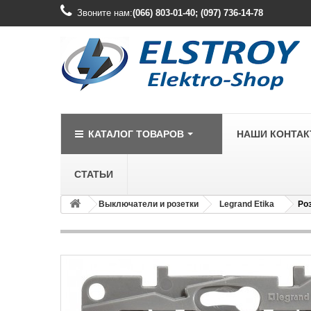
Звоните нам:
(066) 803-01-40; (097) 736-14-78
КАТАЛОГ ТОВАРОВ
НАШИ КОНТА
СТАТЬИ
Выключатели и розетки
Legrand Etika
Ро
LEGRAND
Legrand Cariv
Legrand Celia
Legrand Etika
Legrand Forix