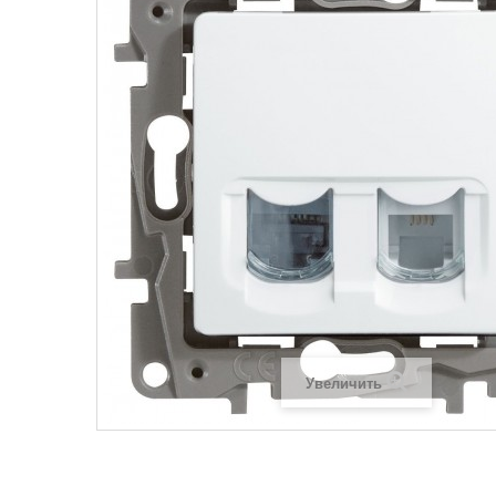
Legrand SUN
Legrand Valena
Legrand Valen
Legrand Valena
Увеличить