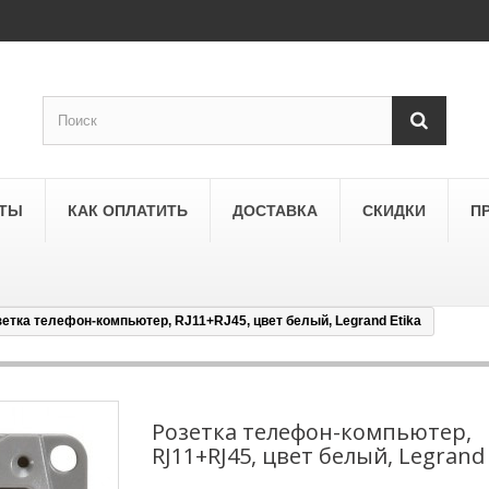
КТЫ
КАК ОПЛАТИТЬ
ДОСТАВКА
СКИДКИ
П
зетка телефон-компьютер, RJ11+RJ45, цвет белый, Legrand Etika
SCHNEIDER ELECTRIC
a
Schneider Electric Asfora
ne
Schneider Electric Sedna
Розетка телефон-компьютер,
RJ11+RJ45, цвет белый, Legrand 
LEZARD