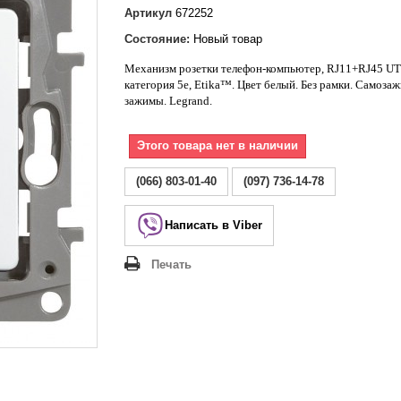
Lezard Deriy
Артикул
672252
O
Состояние:
Новый товар
 Allure
Механизм розетки телефон-компьютер, RJ11+RJ45 UT
a Classic
категория 5е,
Etika
™.
Цвет белый. Без рамки. Самоза
 Life
зажимы.
Legrand
.
Этого товара нет в наличии
(066) 803-01-40
(097) 736-14-78
Написать в Viber
Печать