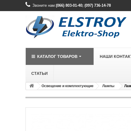
Звоните нам:
(066) 803-01-40; (097) 736-14-78
КАТАЛОГ ТОВАРОВ
НАШИ КОНТА
СТАТЬИ
Освещение и комплектующие
Лампы
Лам
LEGRAND
Legrand Cariv
Legrand Celia
Legrand Etika
Legrand Forix