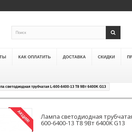
КТЫ
КАК ОПЛАТИТЬ
ДОСТАВКА
СКИДКИ
П
па светодиодная трубчатая L-600-6400-13 T8 9Вт 6400K G13
SCHNEIDER ELECTRIC
a
Schneider Electric Asfora
ne
Schneider Electric Sedna
АКЦИЯ!
Лампа светодиодная трубчатая
600-6400-13 T8 9Вт 6400K G13
LEZARD