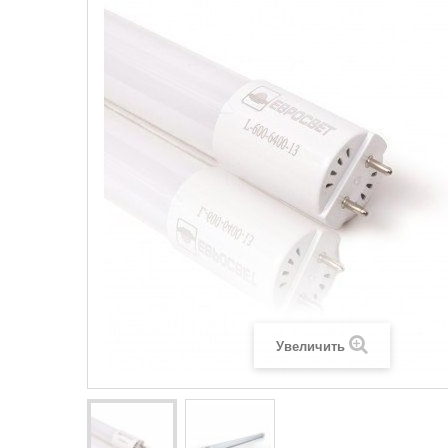
Legrand SUN
Legrand Valena
Legrand Valen
Legrand Valena
Увеличить