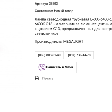
Lezard Deriy
Артикул
38893
O
Состояние:
Новый товар
 Allure
a Classic
Лампа светодиодная трубчатая L-600-6400-1
6400K G13 – альтернатива люминесцентны
 Life
с цоколем G13, предназначенных для растр
светильников.
Производитель:
MEGALIGHT
(066) 803-01-40
(097) 736-14-78
Написать в Viber
Печать