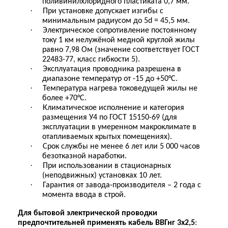
поливинилхлоридного пластиката 0,7 мм.
·
При установке допускает изгибы с
минимальным радиусом до 5d = 45,5 мм.
·
Электрическое сопротивление постоянному
току 1 км нелужёной медной круглой жилы
равно 7,98 Ом (значение соответствует ГОСТ
22483-77, класс гибкости 5).
·
Эксплуатация проводника разрешена в
диапазоне температур от -15 до +50°C.
·
Температура нагрева токоведущей жилы не
более +70°C.
·
Климатическое исполнение и категория
размещения У4 по ГОСТ 15150-69 (для
эксплуатации в умеренном макроклимате в
отапливаемых крытых помещениях).
·
Срок службы не менее 6 лет или 5 000 часов
безотказной наработки.
·
При использовании в стационарных
(неподвижных) установках 10 лет.
·
Гарантия от завода-производителя – 2 года с
момента ввода в строй.
Для бытовой электрической проводки
предпочтительней применять кабель ВВГнг 3х2,5
: