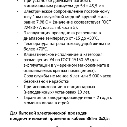
·
При установке допускает изгибы с
минимальным радиусом до 5d = 45,5 мм.
·
Электрическое сопротивление постоянному
току 1 км нелужёной медной круглой жилы
равно 7,98 Ом (значение соответствует ГОСТ
22483-77, класс гибкости 5).
·
Эксплуатация проводника разрешена в
диапазоне температур от -15 до +50°C.
·
Температура нагрева токоведущей жилы не
более +70°C.
·
Климатическое исполнение и категория
размещения У4 по ГОСТ 15150-69 (для
эксплуатации в умеренном макроклимате в
отапливаемых крытых помещениях).
·
Срок службы не менее 6 лет или 5 000 часов
безотказной наработки.
·
При использовании в стационарных
(неподвижных) установках 10 лет.
·
Гарантия от завода-производителя – 2 года с
момента ввода в строй.
Для бытовой электрической проводки
предпочтительней применять кабель ВВГнг 3х2,5
: