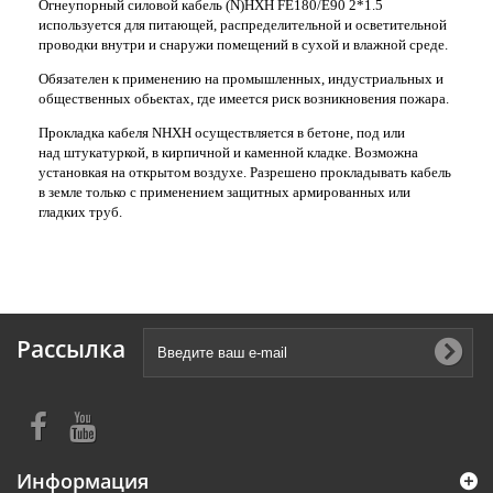
Огнеупорный силовой кабель (N)HXH FE180/E90 2*1.5
используется для питающей, распределительной и осветительной
проводки внутри и снаружи помещений в сухой и влажной среде.
Обязателен к применению на промышленных, индустриальных и
общественных обьектах, где имеется риск возникновения пожара.
Прокладка кабеля NHXH осуществляется в бетоне, под или
над штукатуркой, в
кирпичной
и каменной кладке. Возможна
установкая на открытом воздухе. Разрешено прокладывать кабель
в земле только с применением защитных армированных или
гладких труб.
Рассылка
Информация