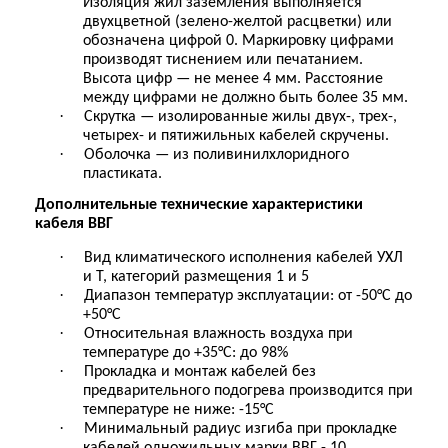
Изоляция жил заземления выполняется
двухцветной (зелено-желтой расцветки) или
обозначена цифрой 0. Маркировку цифрами
производят тиснением или печатанием.
Высота цифр — не менее 4 мм. Расстояние
между цифрами не должно быть более 35 мм.
·
Скрутка — изолированные жилы двух-, трех-,
четырех- и пятижильных кабелей скручены.
·
Оболочка — из поливинилхлоридного
пластиката.
Дополнительные т
ехнические характеристики
кабеля ВВГ
·
Вид климатического исполнения кабелей УХЛ
и Т, категорий размещения 1 и 5
·
Диапазон температур эксплуатации: от -50°С до
+50°С
·
Относительная влажность воздуха при
температуре до +35°С: до 98%
·
Прокладка и монтаж кабелей без
предварительного подогрева производится при
температуре не ниже: -15°С
·
Минимальный радиус изгиба при прокладке
кабелей одножильных марки ВВГ - 10