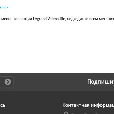
алоги
места, коллекции Legrand Valena life, подходит ко всем механи
Подпишит
ись
Контактная информа