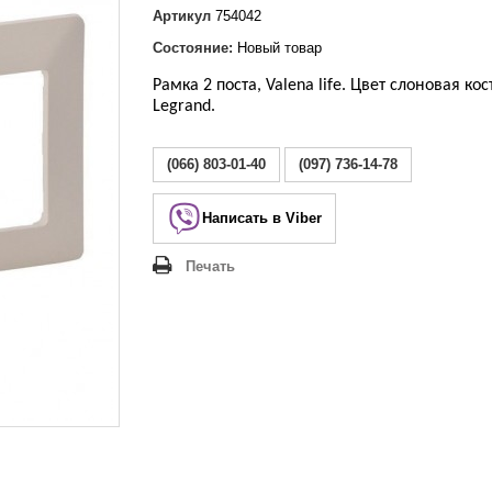
Lezard Deriy
Артикул
754042
O
Состояние:
Новый товар
 Allure
a Classic
Рамка 2 поста, Valena life. Цвет слоновая кос
Legrand.
 Life
(066) 803-01-40
(097) 736-14-78
Написать в Viber
Печать