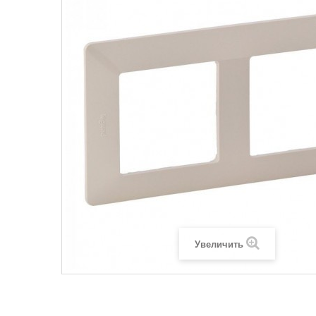
Legrand SUN
Legrand Valena
Legrand Valen
Legrand Valena
Увеличить