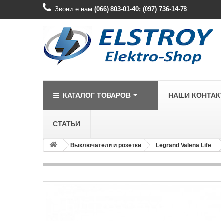
Звоните нам:
(066) 803-01-40; (097) 736-14-78
КАТАЛОГ ТОВАРОВ
НАШИ КОНТА
СТАТЬИ
Выключатели и розетки
Legrand Valena Life
LEGRAND
Legrand Cariv
Legrand Celia
Legrand Etika
Legrand Forix