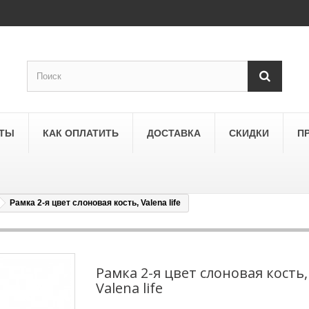
КТЫ
КАК ОПЛАТИТЬ
ДОСТАВКА
СКИДКИ
П
Рамка 2-я цвет слоновая кость, Valena life
SCHNEIDER ELECTRIC
a
Schneider Electric Asfora
ne
Schneider Electric Sedna
Рамка 2-я цвет слоновая кость,
Valena life
LEZARD