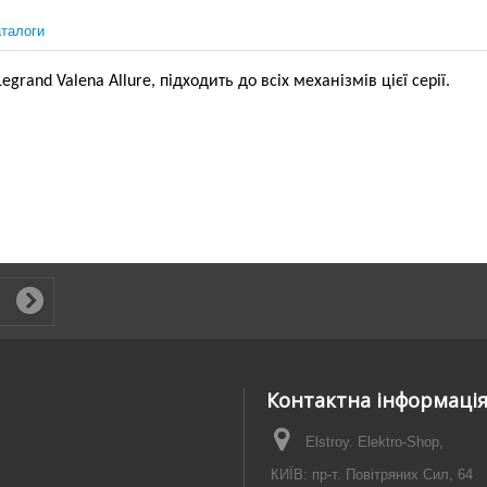
талоги
grand Valena Allure, підходить до всіх механізмів цієї серії.
Контактна інформаці
Elstroy. Elektro-Shop,
КИЇВ: пр-т. Повітряних Сил, 64