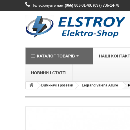
Телефонуйте нам:
(066) 803-01-40; (097) 736-14-78
КАТАЛОГ ТОВАРІВ
НАШІ КОНТАК
НОВИНИ І СТАТТІ
Вимикачі і розетки
Legrand Valena Allure
Р
LEGRAND
Legrand Cariv
Legrand Celia
Legrand Etika
Legrand Forix