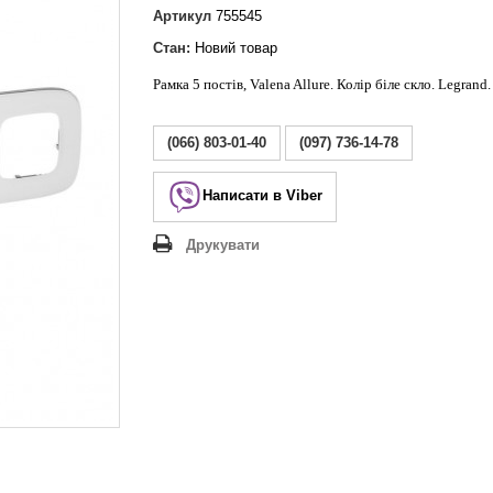
Lezard Deriy
Артикул
755545
O
Стан:
Новий товар
 Allure
Рамка 5 постів, Valena Allure. Колір біле скло. Legrand.
a Classic
 Life
(066) 803-01-40
(097) 736-14-78
Написати в Viber
Друкувати