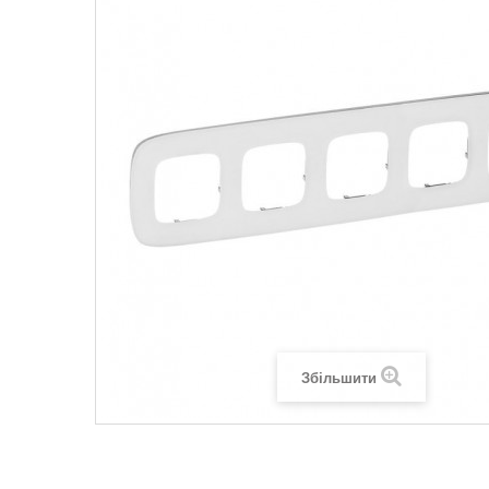
Legrand SUN
Legrand Valena
Legrand Valen
Legrand Valena
Збільшити