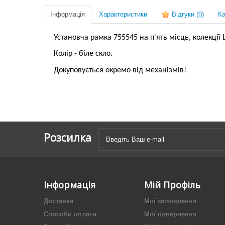
Інформація
Характеристики
Відгуки
(0)
Ка
Установча рамка 755545 на п'ять місць, колекції Le
Колір - біле скло.
Докуповується окремо від механізмів!
Розсилка
Інформація
Мій Профіль
Доставка
Мої замовлення
Способи оплати
Мої повернення