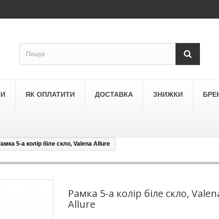
ТИ
ЯК ОПЛАТИТИ
ДОСТАВКА
ЗНИЖКИ
БРЕ
амка 5-а колір біле скло, Valena Allure
LEGRAND
a
Schneider Electric Asfora
ne
Schneider Electric Sedna
Рамка 5-а колір біле скло, Valen
Allure
LEZARD