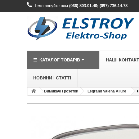
Телефонуйте нам:
(066) 803-01-40; (097) 736-14-78
КАТАЛОГ ТОВАРІВ
НАШІ КОНТАК
НОВИНИ І СТАТТІ
Вимикачі і розетки
Legrand Valena Allure
Л
LEGRAND
Legrand Cariv
Legrand Celia
Legrand Etika
Legrand Forix