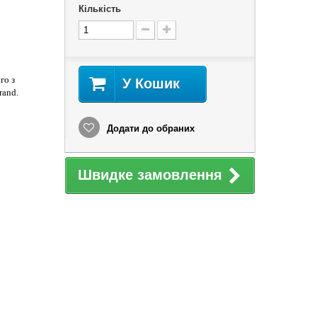
Кількість
го з
У Кошик
rand.
Додати до обраних
Швидке замовлення