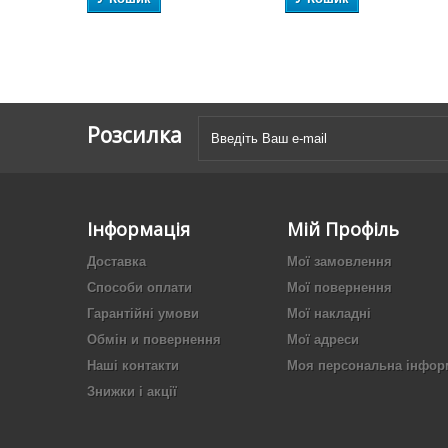
Розсилка
Інформація
Мій Профіль
Доставка
Мої замовлення
Способи оплати
Мої повернення
Гарантійні умови
Мої накладні
Обмін и повернення
Мої адреси
Наші контакти
Моя персональна інфор
Знижки і акції