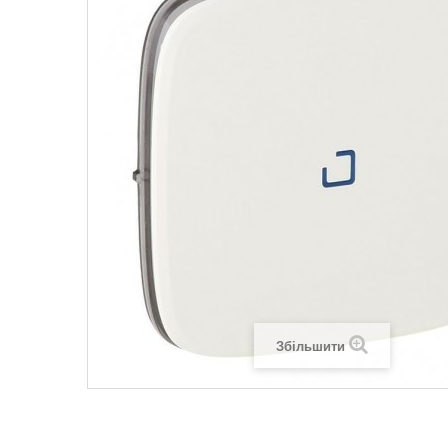
Legrand SUN
Legrand Valena
Legrand Valen
Legrand Valena
Збільшити