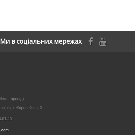
Ми в соціальних мережах
я
бель, провід)
сне, вул. Європейска, 3
3-01-40
l.com