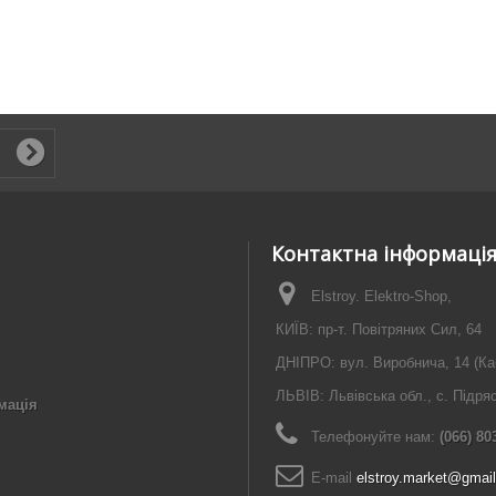
Контактна інформаці
Elstroy. Elektro-Shop,
КИЇВ: пр-т. Повітряних Сил, 64
ДНІПРО: вул. Виробнича, 14 (Ка
ЛЬВІВ: Львівська обл., с. Підря
мація
Телефонуйте нам:
(066) 80
E-maіl
elstroy.market@gmai