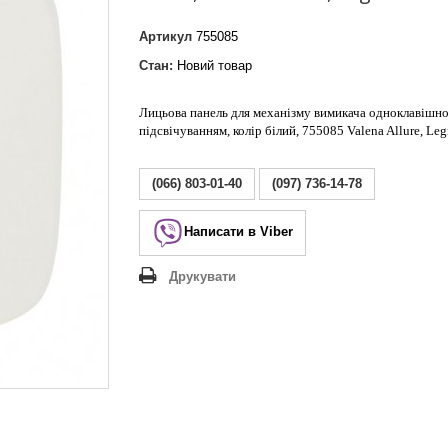
Lezard Deriy
O
Артикул
755085
 Allure
Стан:
Новий товар
a Classic
 Life
Лицьова панель для механізму вимикача одноклавішно
підсвічуванням, колір білий, 755085 Valena Allure, Leg
(066) 803-01-40
(097) 736-14-78
Написати в Viber
Друкувати