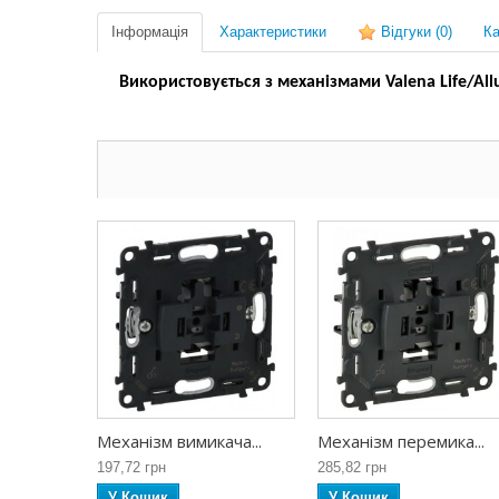
Інформація
Характеристики
Відгуки
(0)
Ка
Використовується з механізмами Valena Life/Allu
Механізм вимикача...
Механізм перемика...
197,72 грн
285,82 грн
У Кошик
У Кошик