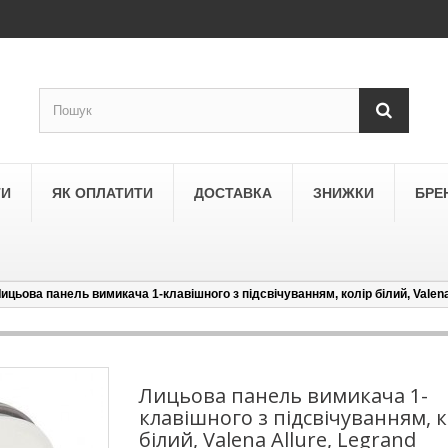
ТИ
ЯК ОПЛАТИТИ
ДОСТАВКА
ЗНИЖКИ
БРЕ
ицьова панель вимикача 1-клавішного з підсвічуванням, колір білий, Valena
LEGRAND
a
Schneider Electric Asfora
ne
Schneider Electric Sedna
Лицьова панель вимикача 1-
клавішного з підсвічуванням, к
LEZARD
білий, Valena Allure, Legrand