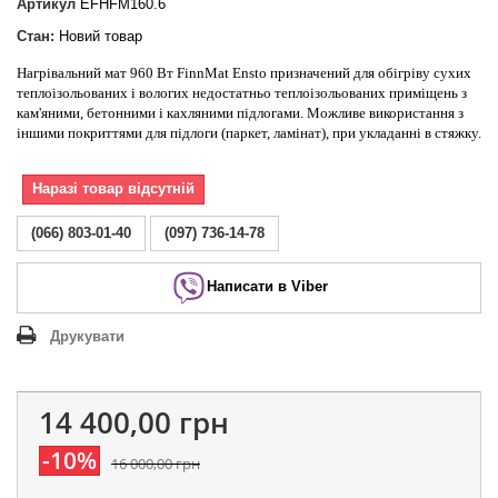
Артикул
EFHFM160.6
Стан:
Новий товар
Нагрівальний мат 960 Вт FinnMat Ensto призначений для обігріву сухих
теплоізольованих і вологих недостатньо теплоізольованих приміщень з
кам'яними, бетонними і кахляними підлогами. Можливе використання з
іншими покриттями для підлоги (паркет, ламінат), при укладанні в стяжку.
Наразі товар відсутній
(066) 803-01-40
(097) 736-14-78
Написати в Viber
Друкувати
14 400,00 грн
-10%
16 000,00 грн