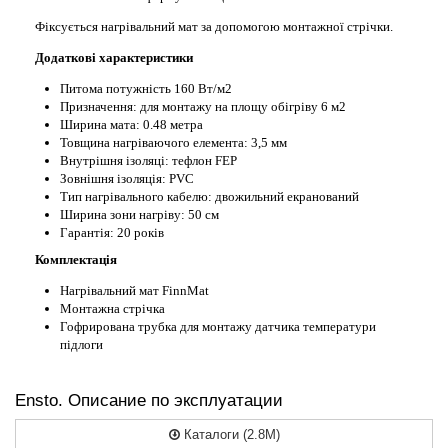
Фіксується нагрівальний мат за допомогою монтажної стрічки.
Додаткові характеристики
Питома потужність 160 Вт/м2
Призначення: для монтажу на площу обігріву 6 м2
Ширина мата: 0.48 метра
Товщина нагріваючого елемента: 3,5 мм
Внутрішня ізоляці: тефлон FEP
Зовнішня ізоляція: PVC
Тип нагрівального кабелю: двожильний екранований
Ширина зони нагріву: 50 см
Гарантія: 20 років
Комплектація
Нагрівальний мат FinnMat
Монтажна стрічка
Гофрирована трубка для монтажу датчика температури
підлоги
Ensto. Описание по эксплуатации
Каталоги (2.8M)