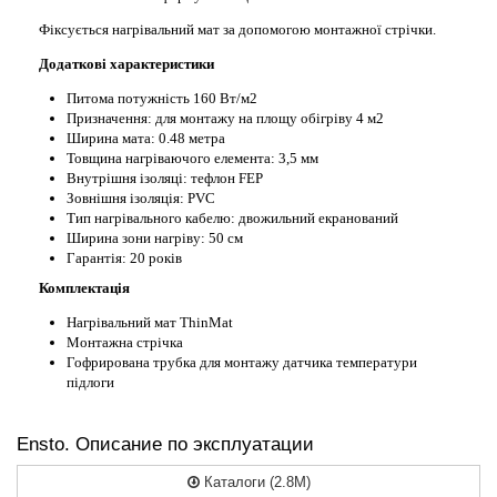
Фіксується нагрівальний мат за допомогою монтажної стрічки.
Додаткові характеристики
Питома потужність 160 Вт/м2
Призначення: для монтажу на площу обігріву 4 м2
Ширина мата: 0.48 метра
Товщина нагріваючого елемента: 3,5 мм
Внутрішня ізоляці: тефлон FEP
Зовнішня ізоляція: PVC
Тип нагрівального кабелю: двожильний екранований
Ширина зони нагріву: 50 см
Гарантія: 20 років
Комплектація
Нагрівальний мат ThinMat
Монтажна стрічка
Гофрирована трубка для монтажу датчика температури
підлоги
Ensto. Описание по эксплуатации
Каталоги (2.8M)