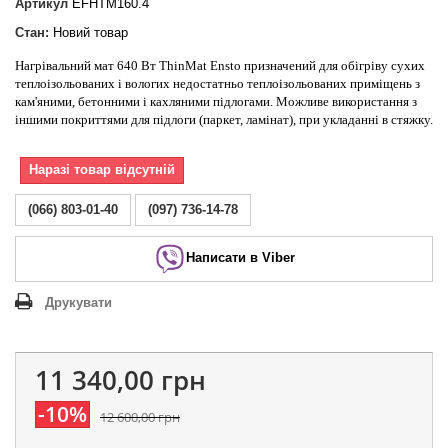
Артикул
EFHTM160.4
Стан:
Новий товар
Нагрівальний мат 640 Вт ThinMat Ensto призначений для обігріву сухих
теплоізольованих і вологих недостатньо теплоізольованих приміщень з
кам'яними, бетонними і кахляними підлогами. Можливе використання з
іншими покриттями для підлоги (паркет, ламінат), при укладанні в стяжку.
Наразі товар відсутній
(066) 803-01-40
(097) 736-14-78
Написати в Viber
Друкувати
11 340,00 грн
-10%
12 600,00 грн