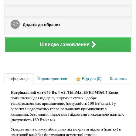
Додати до обраних
Швидке замовлення
Інформація
Характеристики
Відгуки
(0)
Каталоги
Нагрівальний мат 640 Вт, 4 м2, ThinMat EFHTM160.4 Ensto
призначений для підігріву підлоги в сухих і добре
теплоізольованих приміщеннях (потужність 100 Вт/кв.м.), і у
вологих і недостатньо теплоізольованих приміщеннях з
кам'яними, бетонними підлогами і підлогами з кахельною плиткою
(потужність 160 Вт/кв.м.).
Укладається в стяжку або прямо під покриття підлоги (плитку) в
плитковий клей без формування цементної стяжки.