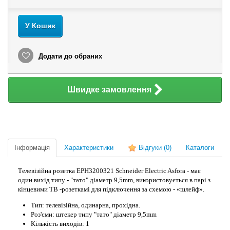
У Кошик
Додати до обраних
Швидке замовлення
Інформація
Характеристики
Відгуки
(0)
Каталоги
Телевізійна розетка EPH3200321 Schneider Electric Asfora - має
один вихід типу - "тато" діаметр 9,5mm, використовується в парі з
кінцевими ТВ -розеткамі для підключення за схемою - «шлейф».
Тип: телевізійна, одинарна, прохідна.
Роз'єми: штекер типу "тато" діаметр 9,5mm
Кількість виходів: 1