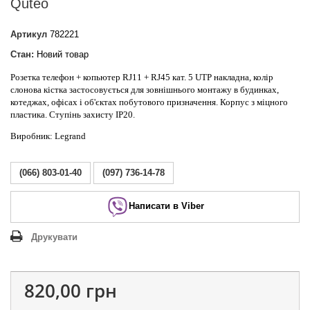
Quteo
Артикул
782221
Стан:
Новий товар
Розетка телефон + копьютер RJ11 + RJ45 кат. 5 UTP накладна, колір
слонова кістка застосовується для зовнішнього монтажу в будинках,
котеджах, офісах і об'єктах побутового призначення. Корпус з міцного
пластика. Ступінь захисту IP20.
Виробник: Legrand
(066) 803-01-40
(097) 736-14-78
Написати в Viber
Друкувати
820,00 грн