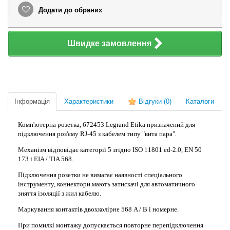
Додати до обраних
Швидке замовлення
Інформація
Характеристики
Відгуки
(0)
Каталоги
Комп'ютерна розетка, 672453 Legrand Etika призначений для
підключення роз'єму RJ-45 з кабелем типу "вита пара".
Механізм відповідає категорії 5 згідно ISO 11801 ed-2.0, EN 50
173 і EIA / TIA 568.
Підключення розетки не вимагає наявності спеціального
інструменту, коннектори мають затискачі для автоматичного
зняття ізоляції з жил кабелю.
Маркування контактів
двохколірне
568 A / B і номерне.
При помилкі монтажу допускається повторне перепідключення