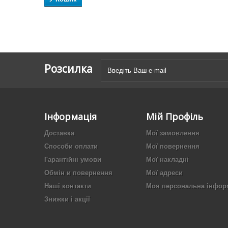
Розсилка
Інформація
Мій Профіль
Доставка
Мої замовлення
Способи оплати
Мої повернення
Гарантійні умови
Мої накладні
Обмін и повернення
Мої адреси
Наші контакти
Моя персональна інфор
Знижки і акції