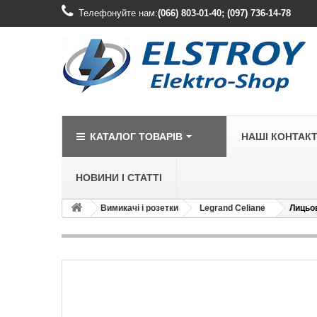
Телефонуйте нам:
(066) 803-01-40; (097) 736-14-78
КАТАЛОГ ТОВАРІВ
НАШІ КОНТАК
НОВИНИ І СТАТТІ
Вимикачі і розетки
Legrand Celiane
Лицьов
LEGRAND
Legrand Cariv
Legrand Celia
Legrand Etika
Legrand Forix