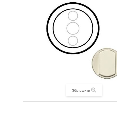
Legrand SUN
Legrand Valena
Legrand Valen
Legrand Valena
Збільшити