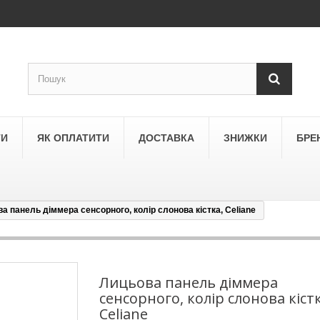
ТИ
ЯК ОПЛАТИТИ
ДОСТАВКА
ЗНИЖКИ
БРЕ
а панель діммера сенсорного, колір слонова кістка, Celiane
LEGRAND
a
Schneider Electric Asfora
ne
Schneider Electric Sedna
Лицьова панель діммера
сенсорного, колір слонова кістк
LEZARD
Celiane