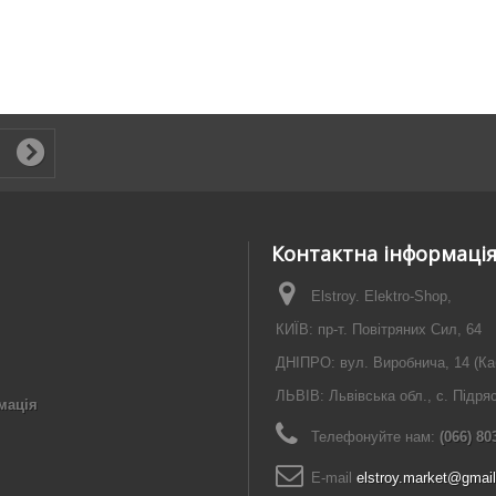
Контактна інформаці
Elstroy. Elektro-Shop,
КИЇВ: пр-т. Повітряних Сил, 64
ДНІПРО: вул. Виробнича, 14 (Ка
ЛЬВІВ: Львівська обл., с. Підря
мація
Телефонуйте нам:
(066) 80
E-maіl
elstroy.market@gmai