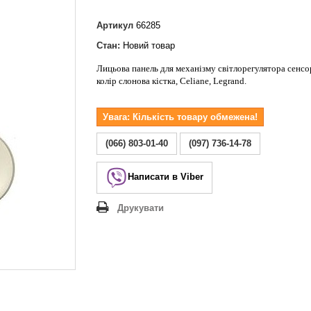
Lezard Deriy
O
Артикул
66285
 Allure
Стан:
Новий товар
a Classic
Лицьова панель для механізму світлорегулятора сенсо
 Life
колір слонова кістка, Celiane, Legrand.
Увага: Кількість товару обмежена!
(066) 803-01-40
(097) 736-14-78
Написати в Viber
Друкувати