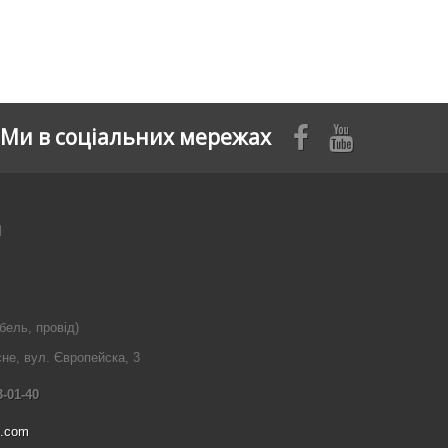
Ми в соціальних мережах
я
бель, провід)
сне, вул. Європейска, 3
3-01-40
l.com