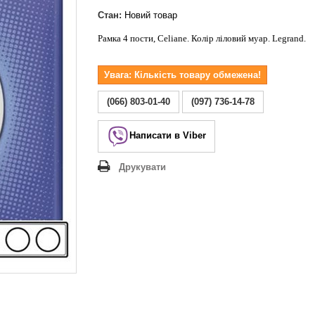
Lezard Deriy
O
Стан:
Новий товар
 Allure
Рамка 4 пости, Celiane. Колір ліловий муар. Legrand.
a Classic
Увага: Кількість товару обмежена!
 Life
(066) 803-01-40
(097) 736-14-78
Написати в Viber
Друкувати