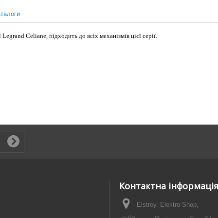
талоги
egrand Celiane, підходить до всіх механізмів цієї серії.
Контактна інформаці
Elstroy. Elektro-Shop,