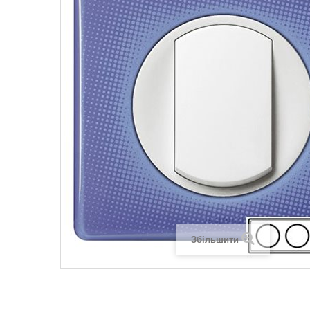
Legrand SUN
Legrand Valena
Legrand Valen
Legrand Valena
Збільшити