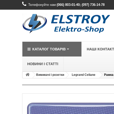
Телефонуйте нам:
(066) 803-01-40; (097) 736-14-78
КАТАЛОГ ТОВАРІВ
НАШІ КОНТАК
НОВИНИ І СТАТТІ
Вимикачі і розетки
Legrand Celiane
Рамка 
LEGRAND
Legrand Cariv
Legrand Celia
Legrand Etika
Legrand Forix