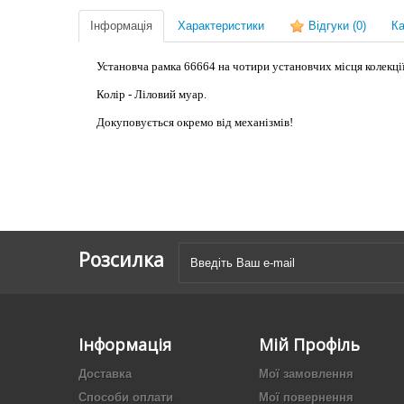
Інформація
Характеристики
Відгуки
(0)
Ка
Установча рамка 66664 на чотири установчих місця колекції L
Колір - Ліловий муар.
Докуповується окремо від механізмів!
Розсилка
Інформація
Мій Профіль
Доставка
Мої замовлення
Способи оплати
Мої повернення