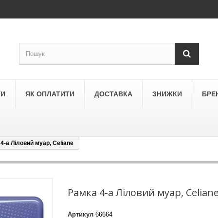
ТИ
ЯК ОПЛАТИТИ
ДОСТАВКА
ЗНИЖКИ
БРЕ
4-а Ліловий муар, Celiane
LEGRAND
a
Schneider Electric Asfora
ne
Schneider Electric Sedna
Рамка 4-а Ліловий муар, Celian
LEZARD
Артикул
66664