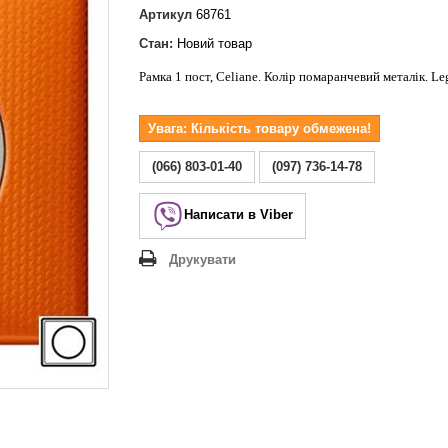
Lezard Deriy
Артикул
68761
O
Стан:
Новий товар
 Allure
Рамка 1 пост, Celiane. Колір помаранчевий металік. Le
a Classic
 Life
Увага: Кількість товару обмежена!
(066) 803-01-40
(097) 736-14-78
Написати в Viber
Друкувати