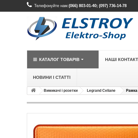
Телефонуйте нам:
(066) 803-01-40; (097) 736-14-78
КАТАЛОГ ТОВАРІВ
НАШІ КОНТАК
НОВИНИ І СТАТТІ
Вимикачі і розетки
Legrand Celiane
Рамка 
LEGRAND
Legrand Cariv
Legrand Celia
Legrand Etika
Legrand Forix