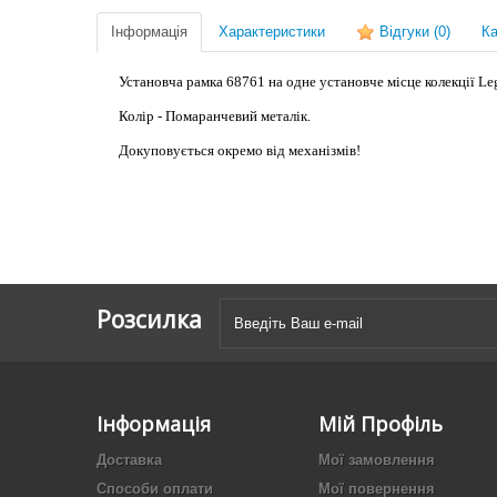
Інформація
Характеристики
Відгуки
(0)
Ка
Установча рамка 68761 на одне установче місце колекції Legr
Колір - Помаранчевий металік.
Докуповується окремо від механізмів!
Розсилка
Інформація
Мій Профіль
Доставка
Мої замовлення
Способи оплати
Мої повернення