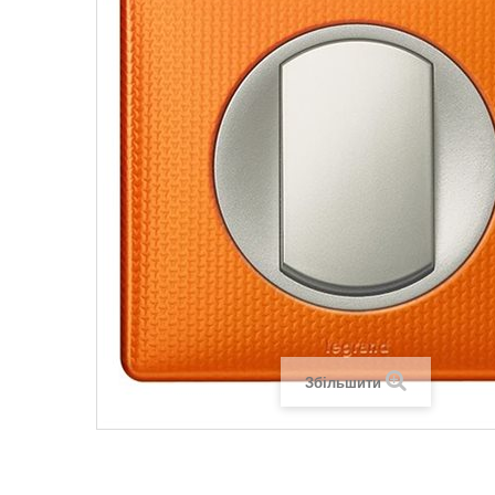
Legrand SUN
Legrand Valena
Legrand Valen
Legrand Valena
Збільшити