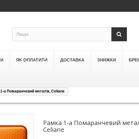
ТИ
ЯК ОПЛАТИТИ
ДОСТАВКА
ЗНИЖКИ
БРЕ
1-а Помаранчевий металік, Celiane
LEGRAND
a
Schneider Electric Asfora
ne
Schneider Electric Sedna
Рамка 1-а Помаранчевий метал
Celiane
LEZARD