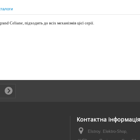
талоги
and Celiane, підходить до всіх механізмів цієї серії.
Контактна інформаці
Elstroy. Elektro-Shop,