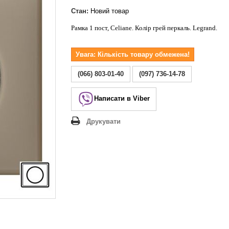
Lezard Deriy
O
Стан:
Новий товар
 Allure
Рамка 1 пост, Celiane. Колір грей перкаль. Legrand.
a Classic
Увага: Кількість товару обмежена!
 Life
(066) 803-01-40
(097) 736-14-78
Написати в Viber
Друкувати