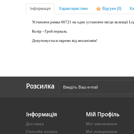
Інформація
Характеристики
Відгуки
(0)
Ка
Установча рамка 66721 на одне установче місце колекції Legr
Колір - Грей перкаль.
Докуповується окремо від механізмів!
Розсилка
Інформація
Мій Профіль
Доставка
Мої замовлення
Способи оплати
Мої повернення