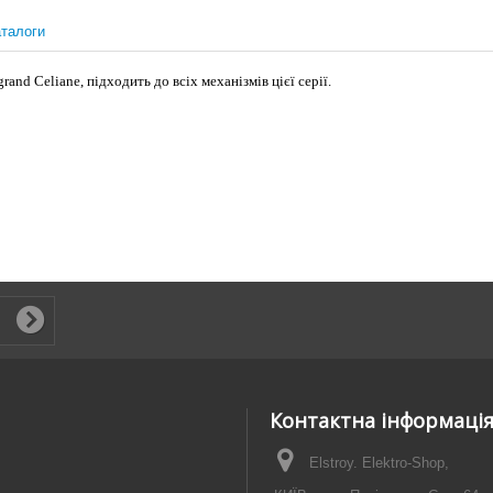
талоги
and Celiane, підходить до всіх механізмів цієї серії.
Контактна інформаці
Elstroy. Elektro-Shop,