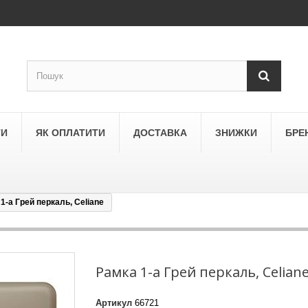
ТИ
ЯК ОПЛАТИТИ
ДОСТАВКА
ЗНИЖКИ
БРЕ
1-а Грей перкаль, Celiane
LEGRAND
a
Schneider Electric Asfora
ne
Schneider Electric Sedna
Рамка 1-а Грей перкаль, Celian
LEZARD
Артикул
66721