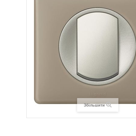
Legrand SUN
Legrand Valena
Legrand Valen
Legrand Valena
Збільшити