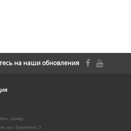
есь на наши обновления
ция
бель, провід)
сне, вул. Європейска, 3