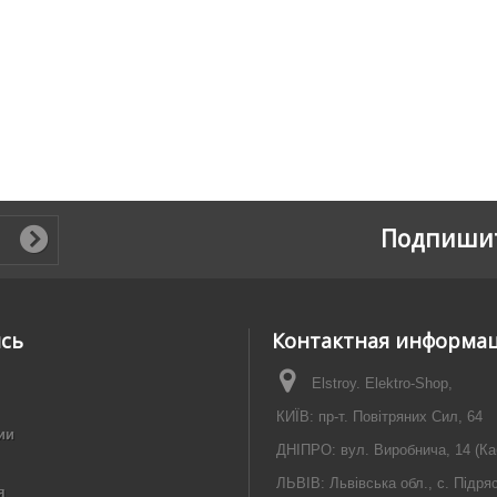
Подпишит
ись
Контактная информа
Elstroy. Elektro-Shop,
КИЇВ: пр-т. Повітряних Сил, 64
ии
ДНІПРО: вул. Виробнича, 14 (Ка
ЛЬВІВ: Львівська обл., с. Підря
я