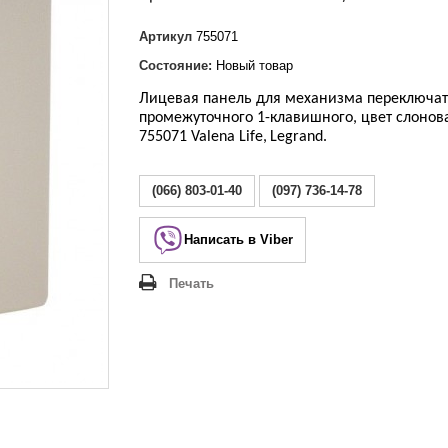
Lezard Deriy
O
Артикул
755071
 Allure
Состояние:
Новый товар
a Classic
Лицевая панель
для механизма переключат
 Life
промежуточного 1-клавишного, цвет слонова
755071 Valena Life
,
Legrand
.
(066) 803-01-40
(097) 736-14-78
Написать в Viber
Печать