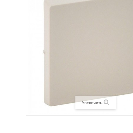
Legrand SUN
Legrand Valena
Legrand Valen
Legrand Valena
Увеличить