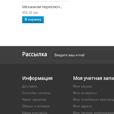
Механизм переключ...
454,18 грн
В корзину
Рассылка
Информация
Моя учетная зап
Доставка
Мои заказы
Способы оплаты
Мои возвраты
Наши гарантии
Мои платёжные квитанц
Обмен и возврат
Мои адреса
Наши контакты
Моя личная информаци