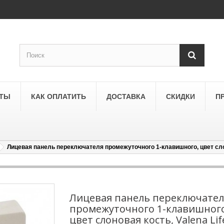
КТЫ
КАК ОПЛАТИТЬ
ДОСТАВКА
СКИДКИ
П
Лицевая панель переключателя промежуточного 1-клавишного, цвет слон
SCHNEIDER ELECTRIC
a
Schneider Electric Asfora
ne
Schneider Electric Sedna
Лицевая панель переключател
промежуточного 1-клавишного
LEZARD
цвет слоновая кость, Valena Lif