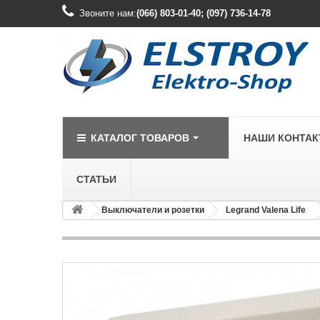
Звоните нам:
(066) 803-01-40; (097) 736-14-78
КАТАЛОГ ТОВАРОВ
НАШИ КОНТА
СТАТЬИ
Выключатели и розетки
Legrand Valena Life
LEGRAND
Legrand Cariv
Legrand Celia
Legrand Etika
Legrand Forix