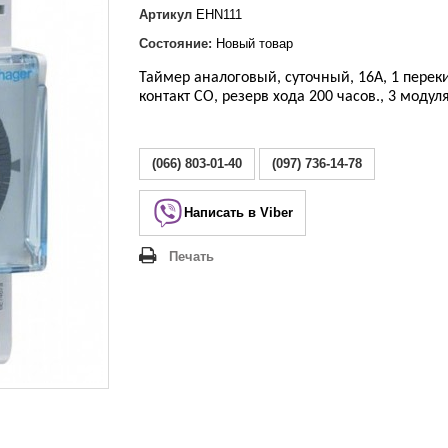
Lezard Deriy
Артикул
EHN111
O
Состояние:
Новый товар
 Allure
a Classic
Таймер аналоговый, суточный, 16А, 1 пере
контакт CO, резерв хода 200 часов., 3 модул
 Life
(066) 803-01-40
(097) 736-14-78
Написать в Viber
Печать