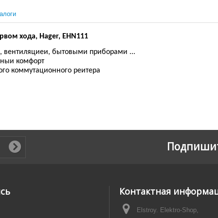
алоги
ервом хода, Hager, EHN111
 вентиляциеи, бытовыми приборами ...
нныи комфорт
го коммутационного реитера
Подпишит
ись
Контактная информа
Elstroy. Elektro-Shop,