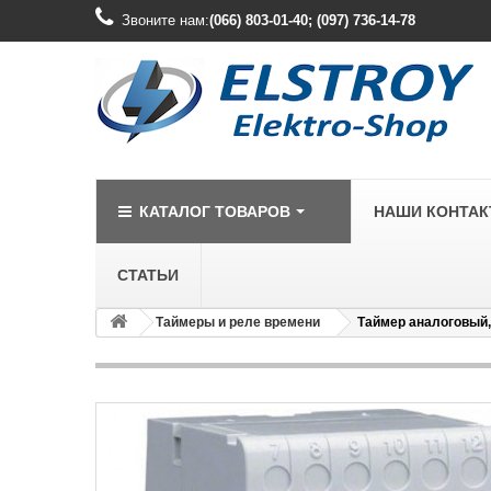
Звоните нам:
(066) 803-01-40; (097) 736-14-78
КАТАЛОГ ТОВАРОВ
НАШИ КОНТА
СТАТЬИ
Таймеры и реле времени
Таймер аналоговый, 
LEGRAND
Legrand Cariv
Legrand Celia
Legrand Etika
Legrand Forix