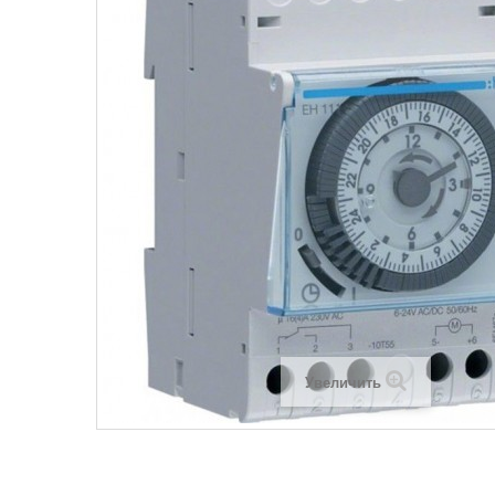
Legrand SUN
Legrand Valena
Legrand Valen
Legrand Valena
Увеличить