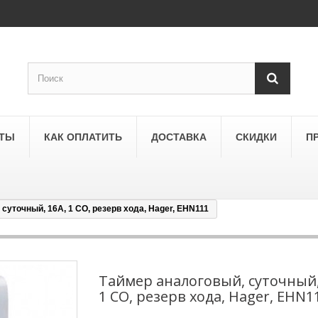
КТЫ
КАК ОПЛАТИТЬ
ДОСТАВКА
СКИДКИ
П
суточный, 16А, 1 СО, резерв хода, Hager, EHN111
SCHNEIDER ELECTRIC
a
Schneider Electric Asfora
ne
Schneider Electric Sedna
Таймер аналоговый, суточный,
1 СО, резерв хода, Hager, EHN1
LEZARD