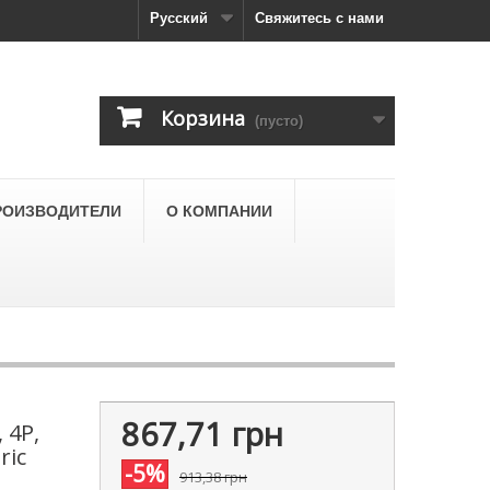
Русский
Свяжитесь с нами
Корзина
(пусто)
РОИЗВОДИТЕЛИ
О КОМПАНИИ
867,71 грн
 4Р,
ric
-5%
913,38 грн