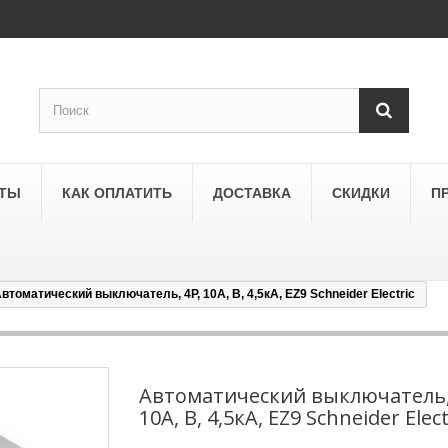
КТЫ
КАК ОПЛАТИТЬ
ДОСТАВКА
СКИДКИ
П
втоматический выключатель, 4Р, 10А, В, 4,5кА, EZ9 Schneider Electric
SCHNEIDER ELECTRIC
a
Schneider Electric Asfora
ne
Schneider Electric Sedna
Автоматический выключатель,
10А, В, 4,5кА, EZ9 Schneider Elect
LEZARD