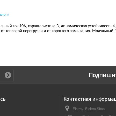
алоги
ный ток 10А, характеристика В, динамическая устойчивость 4,5
от тепловой перегрузки и от короткого замыкания. Модульный.
Подпишит
ись
Контактная информа
Elstroy. Elektro-Shop,