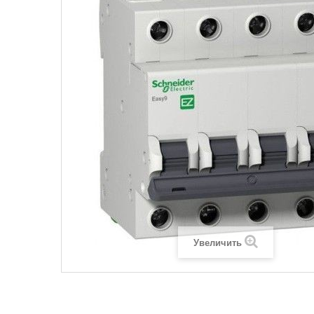
Legrand SUN
Legrand Valena
Legrand Valen
Legrand Valena
Увеличить