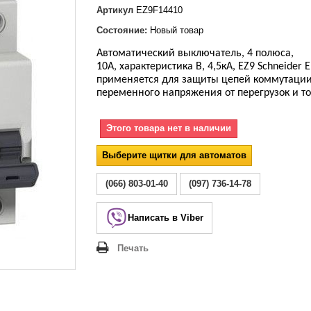
Lezard Deriy
Артикул
EZ9F14410
O
Состояние:
Новый товар
 Allure
Автоматический выключатель, 4 полюса,
a Classic
10А, характеристика В, 4,5кА, EZ9 Schneider El
 Life
применяется для защиты цепей коммутаци
переменного напряжения от перегрузок и то
Этого товара нет в наличии
Выберите щитки для автоматов
(066) 803-01-40
(097) 736-14-78
Написать в Viber
Печать