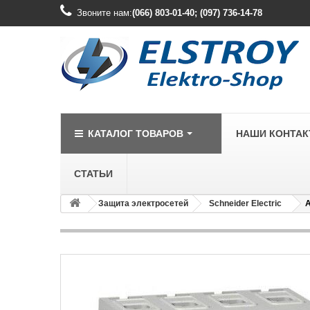
Звоните нам:
(066) 803-01-40; (097) 736-14-78
КАТАЛОГ ТОВАРОВ
НАШИ КОНТА
СТАТЬИ
Защита электросетей
Schneider Electric
А
LEGRAND
Legrand Cariv
Legrand Celia
Legrand Etika
Legrand Forix