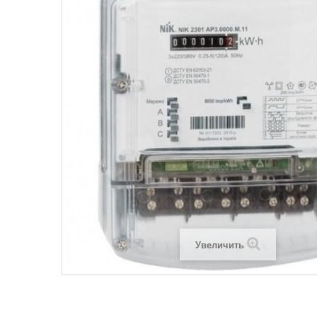
Legrand SUN
Legrand Valena
Legrand Valen
Legrand Valena
Увеличить