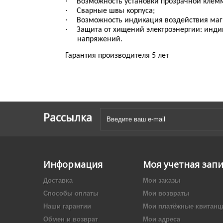
·
Возможность установки прозрачной клем
·
Сварные швы корпуса;
·
Возможность индикация воздействия магн
·
Защита от хищений электроэнергии: инд
напряжений.
Гарантия производителя 5 лет
Рассылка
Информация
Моя учетная зап
Доставка
Мои заказы
Способы оплаты
Мои возвраты
Наши гарантии
Мои платёжные квитанц
Обмен и возврат
Мои адреса