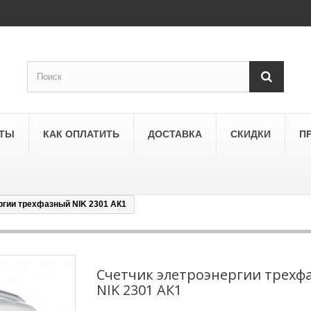
КТЫ
КАК ОПЛАТИТЬ
ДОСТАВКА
СКИДКИ
П
ргии трехфазный NIK 2301 АК1
SCHNEIDER ELECTRIC
a
Schneider Electric Asfora
ne
Schneider Electric Sedna
Счетчик элетроэнергии трехф
NIK 2301 АК1
LEZARD