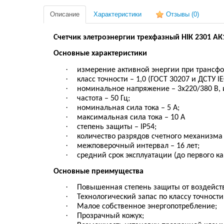
Описание
Характеристики
Отзывы
(0)
Счетчик элетроэнергии трехфазный НІК 2301 АК
Основные характеристики
·
измерение активной энергии при трансф
·
класс точности – 1,0 (ГОСТ 30207 и ДСТУ IЕ
·
номинальное напряжение – 3x220/380 В, и
·
частота – 50 Гц;
·
номинальная сила тока – 5 А;
·
максимальная сила тока – 10 А
·
степень защиты – ІР54;
·
количество разрядов счетного механизма 
·
межповерочный интервал – 16 лет;
·
средний срок эксплуатации (до первого ка
Основные преимущества
·
Повышенная степень защиты от воздейств
·
Технологический запас по классу точност
·
Малое собственное энергопотребление;
·
Прозрачный кожух;