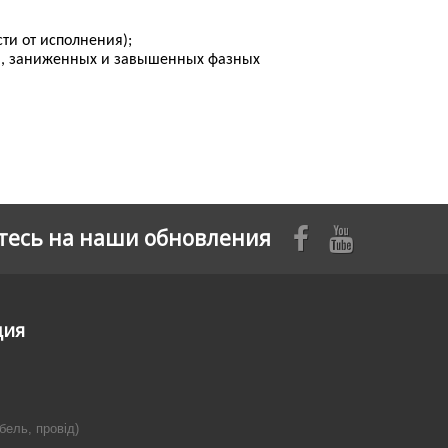
ти от исполнения);
ка, заниженных и завышенных фазных
есь на наши обновления
ция
бель, провід)