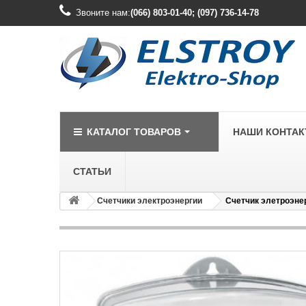
Звоните нам:
(066) 803-01-40; (097) 736-14-78
КАТАЛОГ ТОВАРОВ
НАШИ КОНТА
СТАТЬИ
Счетчики электроэнергии
Счетчик элетроэне
LEGRAND
Legrand Cariv
Legrand Celia
Legrand Etika
Legrand Forix