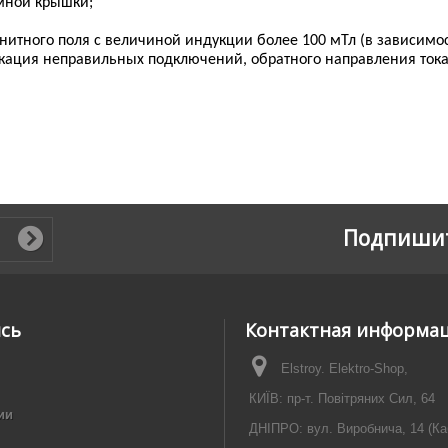
мной крышки;
итного поля с величиной индукции более 100 мТл (в зависимос
икация неправильных подключений, обратного направления то
Подпишит
ись
Контактная информа
Elstroy. Elektro-Shop,
КИЇВ: пр-т. Повітряних Сил, 64
ии
ДНІПРО: вул. Виробнича, 14 (Ка