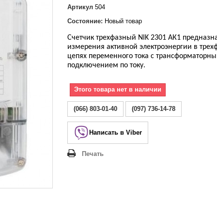
Lezard Deriy
Артикул
504
O
Состояние:
Новый товар
 Allure
a Classic
Счетчик трехфазный NIK 2301 АК1 предназн
измерения активной электроэнергии в трех
 Life
цепях переменного тока с трансформаторн
подключением по току.
Этого товара нет в наличии
(066) 803-01-40
(097) 736-14-78
Написать в Viber
Печать