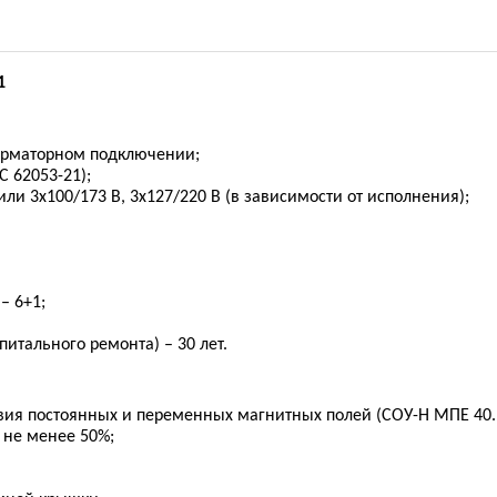
1
орматорном подключении;
C 62053-21);
ли 3x100/173 В, 3x127/220 В (в зависимости от исполнения);
– 6+1;
питального ремонта) – 30 лет.
ия постоянных и переменных магнитных полей (СОУ-Н МПЕ 40.1
и не менее 50%;