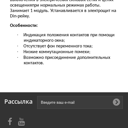
выключения
в
электрических силов
ых сетях и цепях
освещения
при нормальных
режимах
работы.
Занимает 1 модуль. Устанавливается в электрощит на
Din
-рейку.
Особенности:
·
Индикация положения контактов при помощи
индикаторного окна
;
·
Отсутствует фон переменного тока
;
·
Н
изкие
коммутационные помехи
;
·
Возможно присоединение дополнительных
контактов.
Рассылка