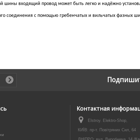
й шины входящий провод может быть легко и надёжно установ
ого соединения с помощью гребенчатых и вильчатых фазных ш
Подпишит
ись
Контактная информа
Elstroy. Elektro-Shop,
КИЇВ: пр-т. Повітряних Сил, 64
ии
ДНІПРО: вул. Виробнича, 14 (Ка