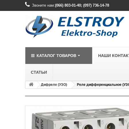
Звоните нам:
(066) 803-01-40; (097) 736-14-78
КАТАЛОГ ТОВАРОВ
НАШИ КОНТА
СТАТЬИ
Дифреле (УЗО)
Реле дифференциальное (УЗО)
LEGRAND
Legrand Cariv
Legrand Celia
Legrand Etika
Legrand Forix