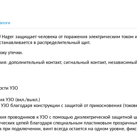
алоги
25J Hager защищает человека от поражения электрическим током 
станавливается в распределительный щит.
оку утечки.
ия: дополнительный контакт, сигнальный контакт, независимы
ости УЗО
я УЗО (вкл./выкл.)
 УЗО благодаря конструкции с защитой от прикосновения (ток
ния проводников к УЗО с помощью диэлектрической защитной 
рических цепей благодаря специальным пластиковым прозрачн
а при подключении, винт всегда остается на одном уровне, фи