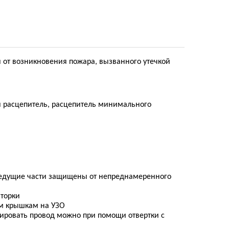
и от возникновения пожара, вызванного утечкой
й расцепитель, расцепитель минимального
оведущие части защищены от непреднамеренного
шторки
ым крышкам на УЗО
ксировать провод можно при помощи отвертки с