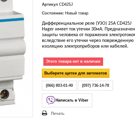
Lezard Deriy
Артикул
CD425J
O
Состояние:
Новый товар
 Allure
a Classic
Дифференциальное реле (УЗО)
25А CD425J
Hager имеет ток утечки 30мА.
Предназначен
 Life
защиты человека от поражения электротоко
вследствие его утечки через поврежденную
изоляцию электроприборов или кабелей.
Этого товара нет в наличии
Выберите щитки для автоматов
(066) 803-01-40
(097) 736-14-78
Написать в Viber
Печать