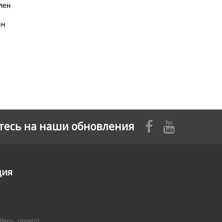
лен
ин
есь на наши обновления
ция
бель, провід)