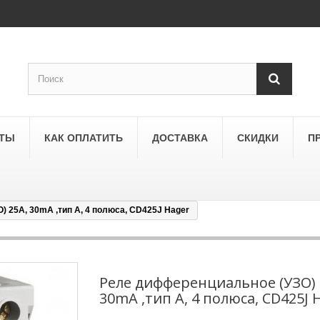
КТЫ
КАК ОПЛАТИТЬ
ДОСТАВКА
СКИДКИ
П
 25A, 30mA ,тип A, 4 полюса, CD425J Hager
SCHNEIDER ELECTRIC
a
Schneider Electric Asfora
ne
Schneider Electric Sedna
Реле дифференциальное (УЗО) 
30mA ,тип A, 4 полюса, CD425J 
LEZARD