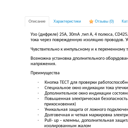
Описание
Характеристики
Отзывы
(0)
Кат
Узо (дифреле) 25A, 30mA ,тип A, 4 полюса, CD4
тока через поврежденную изоляцию проводов. У
Чувствительно к импульсному и к переменному т
Возможна установка дполнительного оборудован
напряжения.
Преимущества
·
Кнопка ТЕСТ для проверки работоспособн
·
Специальное окно индикации тока утечки
·
Дополнительное окно индикации состояни
·
Повышенная электрическая безопасность
прикосновения)
·
Уникальная защита от ложного подключе
·
Долговечная и четкая маркировка элект
·
Pull- up – клеммы, дополнительная защит
изолированным жалом