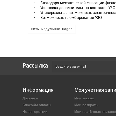
·
Благодаря механической фиксации фазно
·
Установка дополнительных контактов УЗО
·
Универсальная возможность электрическ
·
Возможность пломбирования УЗО
Щиты модульные Hager
Рассылка
Информация
Моя учетная зап
Доставка
Мои заказы
Способы оплаты
Мои возвраты
Наши гарантии
Мои платёжные квитанц