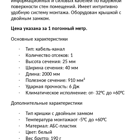
информационных и силовых кабелей по наружной
поверхности стен помещений. Имеет интуитивно
удобную систему монтажа. Оборудован крышкой с
двойным замком.
Цена указана за 1 погонный метр.
Основные характеристики
·
Тип
: к
абель-канал
·
Количество отсеков
:
1
·
Высота сечения
:
25 мм
·
Ширина сечения
:
40 мм
·
Длина
:
2000 мм
·
Полезное сечение
:
910 мм²
·
Ударная прочность
:
6 Дж
·
Климатическое исполнение
:
от
- 32°С до +60°С
Дополнительные характеристики
·
Тип кришки
с
двойным замком
·
Температура монтажа
от -5°С до +60°С
·
Материал
:
АБС-пластик
·
Цвет
: б
елый
·
Вес брутто
:
190 г