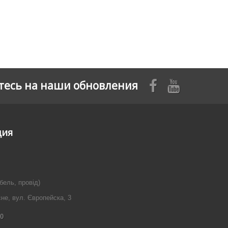
есь на наши обновления
ция
бель, провід)
сне, вул. Європейска, 3
40