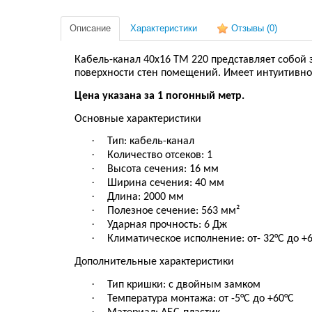
Описание
Характеристики
Отзывы
(0)
Кабель-канал 40х16 TМ 220 представляет собо
поверхности стен помещений. Имеет интуитивн
Цена указана за 1 погонный метр.
Основные характеристики
·
Тип
: к
абель-канал
·
Количество отсеков
:
1
·
Высота сечения
:
16 мм
·
Ширина сечения
:
40 мм
·
Длина
:
2000 мм
·
Полезное сечение
:
563 мм²
·
Ударная прочность
:
6 Дж
·
Климатическое исполнение
:
от
- 32°С до +
Дополнительные характеристики
·
Тип кришки
: с
двойным замком
·
Температура монтажа
:
от -5°С до +60°С
·