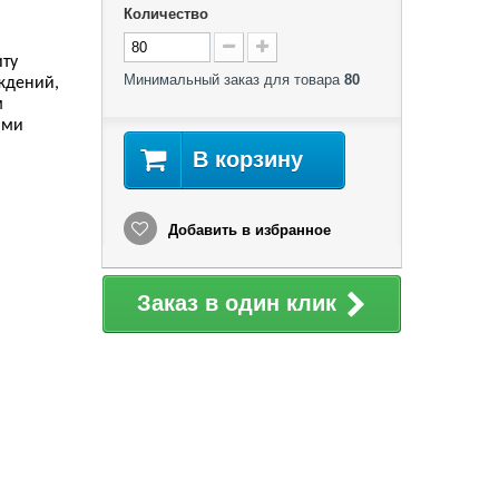
Количество
иту
Минимальный заказ для товара
80
ждений,
м
ами
В корзину
Добавить в избранное
Заказ в один клик