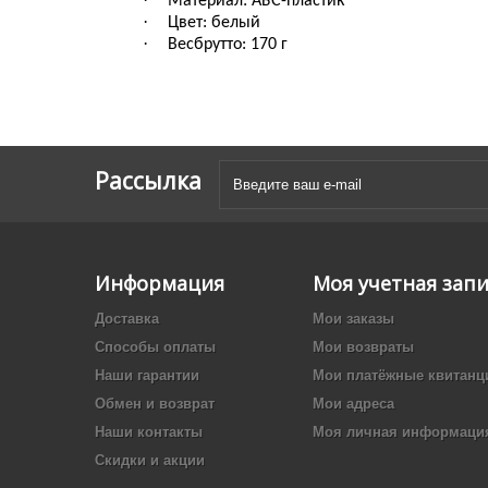
Материал
:
АБС-пластик
·
Цвет
: б
елый
·
Вес
брутто
:
170 г
Рассылка
Информация
Моя учетная зап
Доставка
Мои заказы
Способы оплаты
Мои возвраты
Наши гарантии
Мои платёжные квитанц
Обмен и возврат
Мои адреса
Наши контакты
Моя личная информаци
Скидки и акции