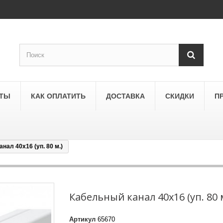
КТЫ
КАК ОПЛАТИТЬ
ДОСТАВКА
СКИДКИ
П
нал 40х16 (уп. 80 м.)
SCHNEIDER ELECTRIC
a
Schneider Electric Asfora
ne
Schneider Electric Sedna
Кабельный канал 40х16 (уп. 80 
LEZARD
Артикул
65670