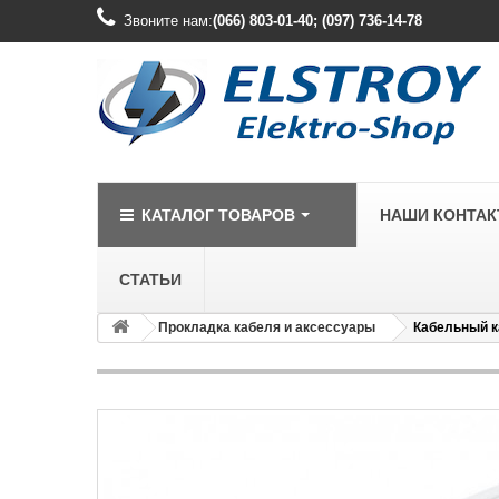
Звоните нам:
(066) 803-01-40; (097) 736-14-78
КАТАЛОГ ТОВАРОВ
НАШИ КОНТА
СТАТЬИ
Прокладка кабеля и аксессуары
Кабельный ка
LEGRAND
Legrand Cariv
Legrand Celia
Legrand Etika
Legrand Forix