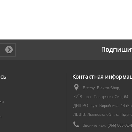
Подпишит
ись
Контактная информа
Elstroy. Elektro-Shop,
КИЇВ: пр-т. Повітряних Сил, 64
ии
ДНІПРО: вул. Виробнича, 14 (Ка
ЛЬВІВ: Львівська обл., с. Підря
я
Звоните нам:
(066) 803-01-