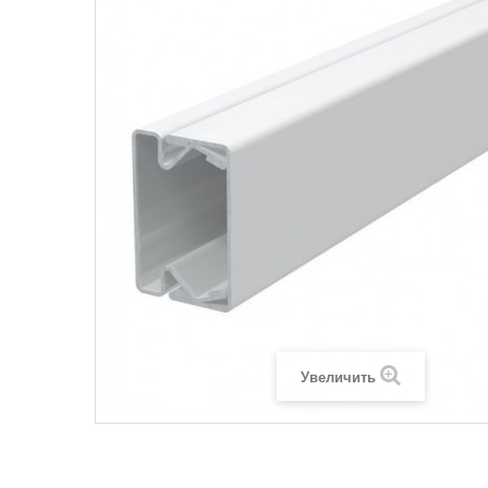
Legrand SUN
Legrand Valena
Legrand Valen
Legrand Valena
Увеличить