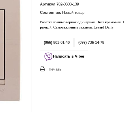
Lezard Deriy
Артикул
702-0303-139
O
Состояние:
Новый товар
 Allure
Розетка компьютерная одинарная.
Цвет кремовый. С
a Classic
рамкой. Самозажимные зажимы. Lezard Deriy
.
 Life
(066) 803-01-40
(097) 736-14-78
Написать в Viber
Печать