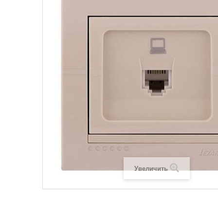
Legrand SUN
Legrand Valena
Legrand Valen
Legrand Valena
Увеличить