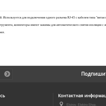
Используется для подключения одного разъема RJ-45 с кабелем типа "витая п
трумента, коннекторы имеют зажимы для автоматического снятия изоляции с ж
мах.
Подпишит
ись
Контактная информа
Elstroy. Elektro-Shop,