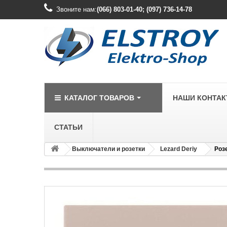
Звоните нам:
(066) 803-01-40; (097) 736-14-78
КАТАЛОГ ТОВАРОВ
НАШИ КОНТА
СТАТЬИ
Выключатели и розетки
Lezard Deriy
Роз
LEGRAND
Legrand Cariv
Legrand Celia
Legrand Etika
Legrand Forix