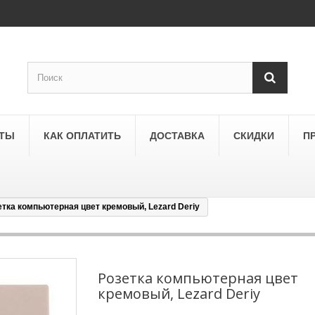
КТЫ
КАК ОПЛАТИТЬ
ДОСТАВКА
СКИДКИ
П
етка компьютерная цвет кремовый, Lezard Deriy
SCHNEIDER ELECTRIC
a
Schneider Electric Asfora
ne
Schneider Electric Sedna
Розетка компьютерная цвет
кремовый, Lezard Deriy
LEZARD