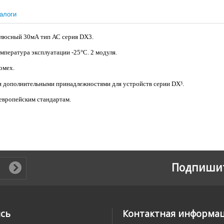
алоги
олюсный 30мА тип АС серия DX3.
пература эксплуатации -25°С. 2 модуля.
омех.
 дополнительными принадлежностями для устройств серии DX³.
европейским стандартам.
Подпишит
ись
Контактная информа