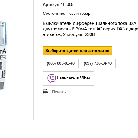
Lezard Deriy
Артикул
411005
O
Состояние:
Новый товар
 Allure
Выключатель дифференциального тока 32А 
a Classic
двухполюсный 30мА тип АС серия DX3 с де
 Life
этикеток, 2 модуля, 230В
Выберите щитки для автоматов
(066) 803-01-40
(097) 736-14-78
Написать в Viber
Печать