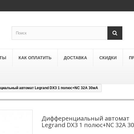
КТЫ
КАК ОПЛАТИТЬ
ДОСТАВКА
СКИДКИ
П
иальный автомат Legrand DX3 1 полюс+NC 32A 30мА
SCHNEIDER ELECTRIC
a
Schneider Electric Asfora
ne
Schneider Electric Sedna
Дифференциальный автомат
Legrand DX3 1 полюс+NC 32A 3
LEZARD