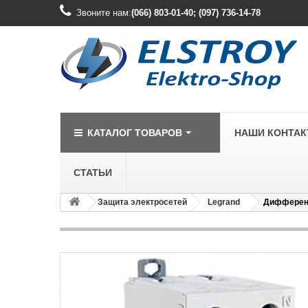
Звоните нам:
(066) 803-01-40; (097) 736-14-78
КАТАЛОГ ТОВАРОВ
НАШИ КОНТА
СТАТЬИ
Защита электросетей
Legrand
Дифференц
LEGRAND
Legrand Cariv
Legrand Celia
Legrand Etika
Legrand Forix