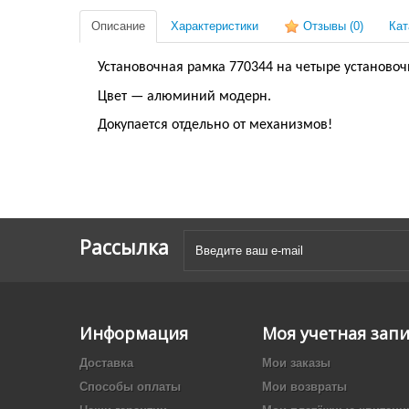
Описание
Характеристики
Отзывы
(0)
Кат
Установочная рамка 770344 на четыре установоч
Цвет — алюминий модерн.
Докупается отдельно от механизмов!
Рассылка
Информация
Моя учетная зап
Доставка
Мои заказы
Способы оплаты
Мои возвраты