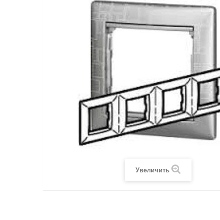
Legrand SUN
Legrand Valena
Legrand Valen
Legrand Valena
Увеличить