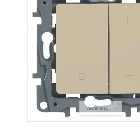
Legrand SUN
Legrand Valena
Legrand Valen
Legrand Valena
Увеличить