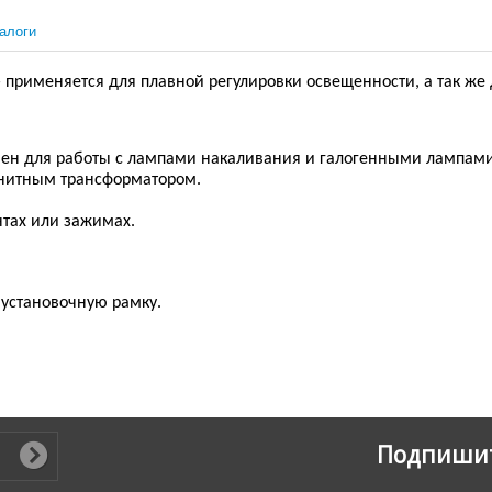
алоги
применяется для плавной регулировки освещенности, а так ж
ачен для работы с лампами накаливания и галогенными лампам
гнитным трансформатором.
нтах или зажимах.
 установочную рамку
.
Подпишит