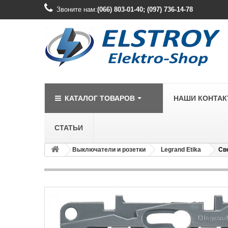
Звоните нам:
(066) 803-01-40; (097) 736-14-78
КАТАЛОГ ТОВАРОВ
НАШИ КОНТА
СТАТЬИ
Выключатели и розетки
Legrand Etika
Све
LEGRAND
Legrand Cariv
Legrand Celia
Legrand Etika
Legrand Forix