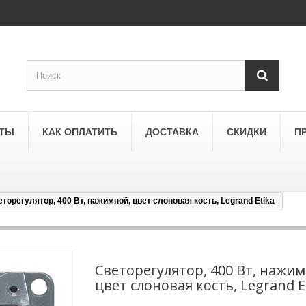
КТЫ
КАК ОПЛАТИТЬ
ДОСТАВКА
СКИДКИ
П
торегулятор, 400 Вт, нажимной, цвет слоновая кость, Legrand Etika
SCHNEIDER ELECTRIC
a
Schneider Electric Asfora
ne
Schneider Electric Sedna
Светорегулятор, 400 Вт, нажим
цвет слоновая кость, Legrand E
LEZARD