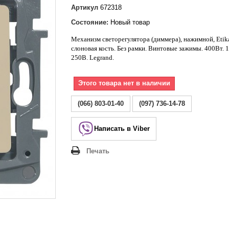
Lezard Deriy
Артикул
672318
O
Состояние:
Новый товар
 Allure
Механизм светорегулятора (диммера), нажимной,
Etik
a Classic
слоновая кость. Без рамки. Винтовые зажимы. 400Вт. 
 Life
250В.
Legrand
.
Этого товара нет в наличии
(066) 803-01-40
(097) 736-14-78
Написать в Viber
Печать