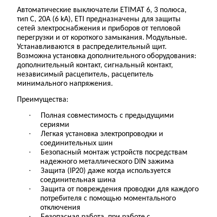
Автоматические выключатели
ETIMAT 6, 3
полюса,
тип
C, 20А (6 kA), ETI
пре
дназначены для
защи
ты
сетей электроснабжения
и прибор
ов
от тепловой
перегрузки и от короткого замыкания.
Модульные.
Устанавливаются в распределительный щит.
В
озможна
установка
дополнительно
го
оборудовани
я
:
дополнительный контакт, сигнальный контакт,
независимый расцепитель, расцепитель
минимального напряжения
.
Преимущества:
·
Полная совместимость с предыдущими
сериями
·
Легкая установка электропроводки и
соединительных шин
·
Безопасный монтаж устройств посредствам
надежного металлического DIN зажима
·
Защита (IP20) даже когда используется
соединительная шина
·
Защита от повреждения проводки для каждого
потребителя с помощью моментального
отключения
·
Безопасная работа, при работе с